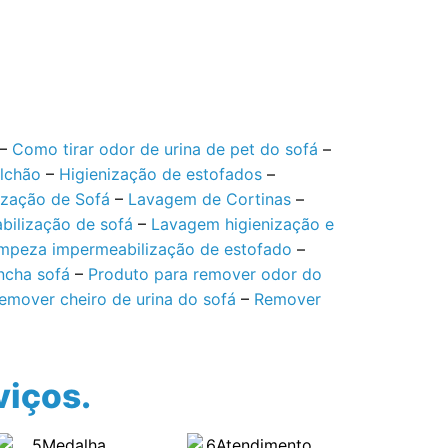
–
Como tirar odor de urina de pet do sofá
–
olchão
–
Higienização de estofados
–
ização de Sofá
–
Lavagem de Cortinas
–
ilização de sofá
–
Lavagem higienização e
mpeza impermeabilização de estofado
–
ncha sofá
–
Produto para remover odor do
emover cheiro de urina do sofá
–
Remover
viços.