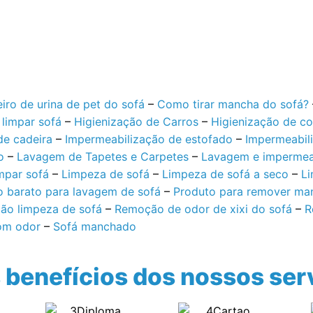
iro de urina de pet do sofá
–
Como tirar mancha do sofá?
limpar sofá
–
Higienização de Carros
–
Higienização de c
de cadeira
–
Impermeabilização de estofado
–
Impermeabil
o
–
Lavagem de Tapetes e Carpetes
–
Lavagem e impermeab
mpar sofá
–
Limpeza de sofá
–
Limpeza de sofá a seco
–
Li
o barato para lavagem de sofá
–
Produto para remover ma
ão limpeza de sofá
–
Remoção de odor de xixi do sofá
–
R
om odor
–
Sofá manchado
benefícios dos nossos ser