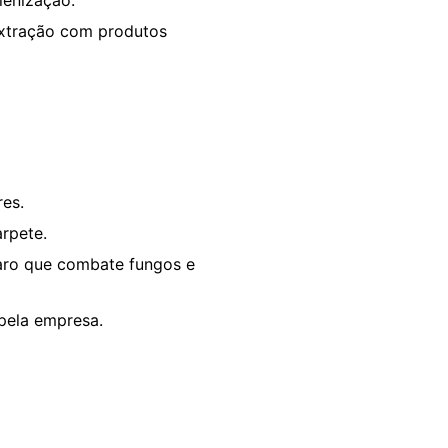
extração com produtos
es.
arpete.
aro que combate fungos e
 pela empresa.