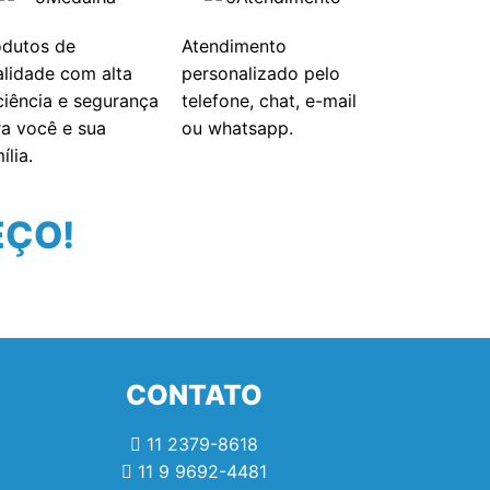
odutos de
Atendimento
alidade com alta
personalizado pelo
ciência e segurança
telefone, chat, e-mail
ra você e sua
ou whatsapp.
ília.
EÇO!
CONTATO
11 2379-8618
11 9 9692-4481