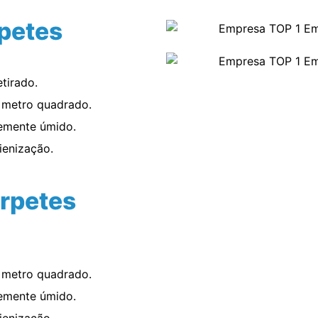
petes
etirado.
r metro quadrado.
vemente úmido.
ienização.
rpetes
r metro quadrado.
vemente úmido.
ienização.