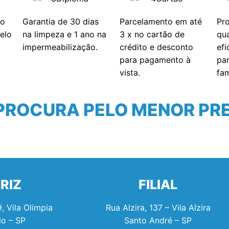
no
Garantia de 30 dias
Parcelamento em até
Pr
elo
na limpeza e 1 ano na
3 x no cartão de
qu
impermeabilização.
crédito e desconto
efi
para pagamento à
pa
vista.
fam
PROCURA PELO MENOR PR
RIZ
FILIAL
, Vila Olimpia
Rua Alzira, 137 – Vila Alzira
lo – SP
Santo André – SP