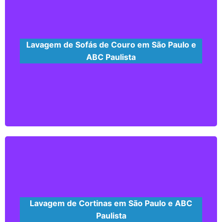
Saiba mais...
Lavagem de Sofás de Couro em São Paulo e
ABC Paulista
Com o nosso processo de higienização e
hidratação, renovamos e aumentamos a vida
útil de seu sofá de couro, evitando que
apareçam fissuras.
Saiba mais...
Lavagem de Cortinas em São Paulo e ABC
Paulista