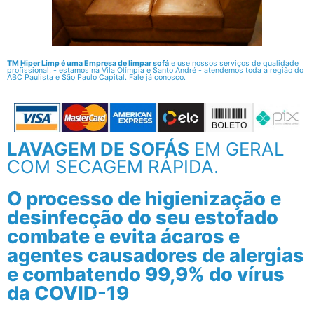
TM Hiper Limp é uma Empresa de limpar sofá
e use nossos serviços de qualidade
profissional, - estamos na Vila Olímpia e Santo André - atendemos toda a região do
ABC Paulista e São Paulo Capital. Fale já conosco.
LAVAGEM DE SOFÁS
EM GERAL
COM SECAGEM RÁPIDA.
O processo de higienização e
desinfecção do seu estofado
combate e evita ácaros e
agentes causadores de alergias
e combatendo 99,9% do vírus
da COVID-19