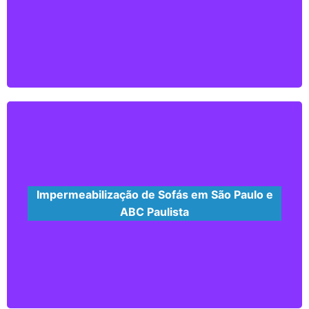
Nosso procedimento é realizado no local com
método de extração, removendo toda poluição,
além de vírus e bactérias de sua cortina,
persiana ou blackout
Saiba mais...
Impermeabilização de Sofás em São Paulo e
ABC Paulista
O produto tem a função de criar uma camada
de proteção contra líquidos e humidade,