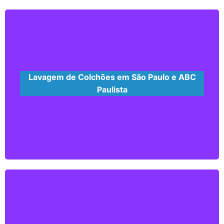
cadeiras e estofados em geral
Saiba mais...
Lavagem de Colchões em São Paulo e ABC
Paulista
Nossos produtos removem 99% de ácaros,
vírus e bactérias.
Saiba mais...