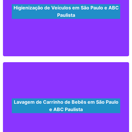
Higienização de Veículos em São Paulo e ABC
Paulista
Estofado- Aumenta a vida Útil deixando com
aparência de novo.
Couro- higienização e hidratação Remoção de
toda sujeira localizada na fibra.
Saiba mais...
Lavagem de Carrinho de Bebês em São Paulo
e ABC Paulista