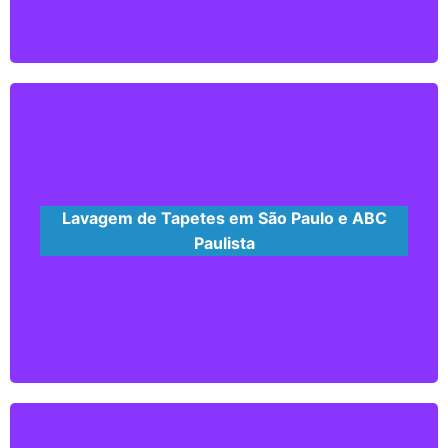
Garanta a saúde e bem estar de sua criança,
com nossos serviços de higienização,
protegendo-o assim de vírus e bactérias. Com
produtos à base d’água e levando conforto e
segurança
Saiba mais...
Lavagem de Tapetes em São Paulo e ABC
Paulista
Temos o processo para todos os tipos tapetes,
garantindo e mantendo suas características e
qualidade. Evitando assim reações alérgicas