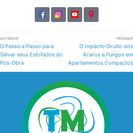
ANTERIOR
PRÓXIMO
O Passo a Passo para
O Impacto Oculto dos
Salvar seus Estofados do
Ácaros e Fungos em
Pós-Obra
Apartamentos Compactos