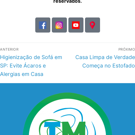
reservados.
ANTERIOR
PRÓXIMO
Higienização de Sofá em
Casa Limpa de Verdade
SP: Evite Ácaros e
Começa no Estofado
Alergias em Casa