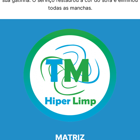
sua gatinha. O serviço restaurou a cor do sofá e eliminou
todas as manchas.
MATRIZ