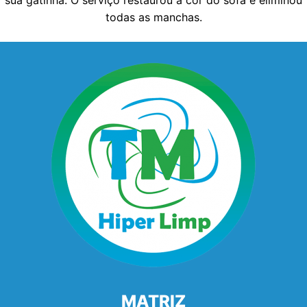
sua gatinha. O serviço restaurou a cor do sofá e eliminou
todas as manchas.
MATRIZ