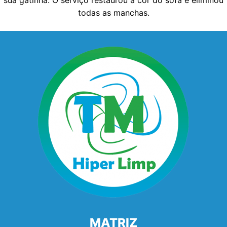
sua gatinha. O serviço restaurou a cor do sofá e eliminou
todas as manchas.
MATRIZ