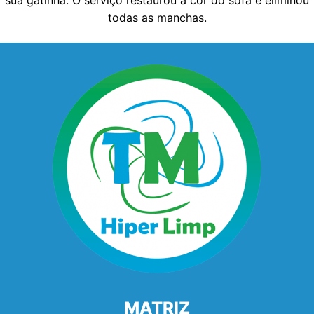
sua gatinha. O serviço restaurou a cor do sofá e eliminou
todas as manchas.
MATRIZ