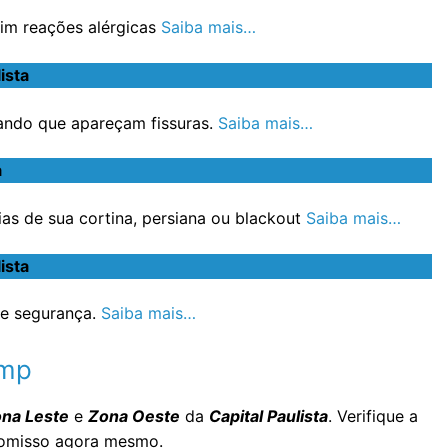
im reações alérgicas
Saiba mais…
ista
ando que apareçam fissuras.
Saiba mais…
a
s de sua cortina, persiana ou blackout
Saiba mais…
ista
e segurança.
Saiba mais…
imp
na Leste
e
Zona Oeste
da
Capital Paulista
. Verifique a
romisso agora mesmo.