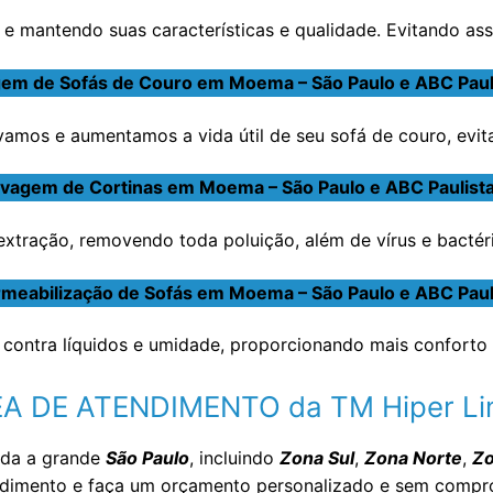
e mantendo suas características e qualidade. Evitando ass
em de Sofás de Couro em Moema – São Paulo e ABC Paul
amos e aumentamos a vida útil de seu sofá de couro, evit
vagem de Cortinas em Moema – São Paulo e ABC Paulist
tração, removendo toda poluição, além de vírus e bactéria
meabilização de Sofás em Moema – São Paulo e ABC Paul
contra líquidos e umidade, proporcionando mais conforto 
A DE ATENDIMENTO da TM Hiper L
oda a grande
São Paulo
, incluindo
Zona Sul
,
Zona Norte
,
Zo
endimento e faça um orçamento personalizado e sem comp