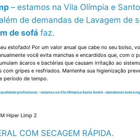
mp
– estamos na Vila Olímpia e Sant
al além de demandas de Lavagem de 
m de sofá
faz.
seu estofado! Por um valor anual que cabe no seu bolso, 
a anualmente você evita manchas e encardidos que, com o
umulam ácaros e bactérias que causam irritação ao sistema r
s com gripes e resfriados. Mantenha sua higienização pre
te período de tempo.
lidade profissional, – estamos na Vila Olímpia e Santo André – atendemos toda a regi
GERAL COM SECAGEM RÁPIDA.