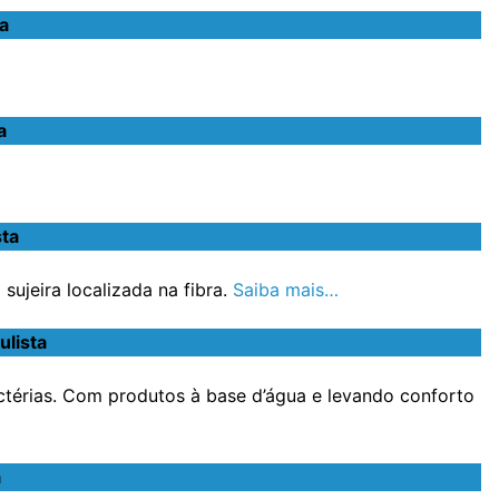
a
a
ta
ujeira localizada na fibra.
Saiba mais…
lista
ctérias. Com produtos à base d’água e levando conforto
a