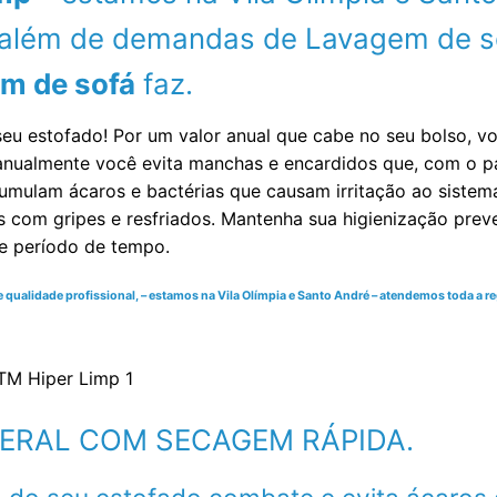
l além de demandas de Lavagem de so
m de sofá
faz.
seu estofado! Por um valor anual que cabe no seu bolso, 
a anualmente você evita manchas e encardidos que, com o
umulam ácaros e bactérias que causam irritação ao sistema r
s com gripes e resfriados. Mantenha sua higienização pre
te período de tempo.
ualidade profissional, – estamos na Vila Olímpia e Santo André – atendemos toda a reg
 GERAL COM SECAGEM RÁPIDA.