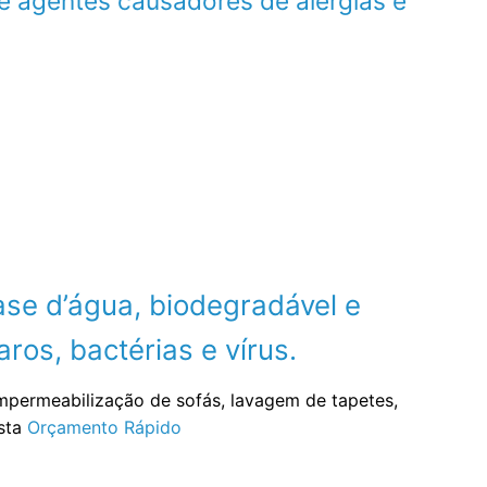
e agentes causadores de alergias e
se d’água, biodegradável e
ros, bactérias e vírus.
impermeabilização de sofás, lavagem de tapetes,
ista
Orçamento Rápido