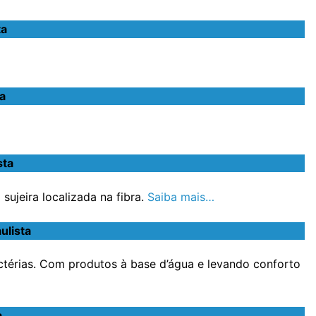
ta
a
sta
ujeira localizada na fibra.
Saiba mais…
ulista
ctérias. Com produtos à base d’água e levando conforto
a