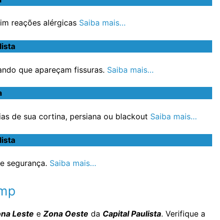
im reações alérgicas
Saiba mais…
ista
ando que apareçam fissuras.
Saiba mais…
a
s de sua cortina, persiana ou blackout
Saiba mais…
ista
e segurança.
Saiba mais…
imp
na Leste
e
Zona Oeste
da
Capital Paulista
. Verifique a