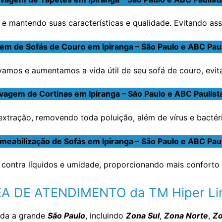
e mantendo suas características e qualidade. Evitando ass
em de Sofás de Couro em Ipiranga – São Paulo e ABC Paul
amos e aumentamos a vida útil de seu sofá de couro, evit
vagem de Cortinas em Ipiranga – São Paulo e ABC Paulist
tração, removendo toda poluição, além de vírus e bactéria
meabilização de Sofás em Ipiranga – São Paulo e ABC Paul
contra líquidos e umidade, proporcionando mais conforto 
A DE ATENDIMENTO da TM Hiper L
oda a grande
São Paulo
, incluindo
Zona Sul
,
Zona Norte
,
Zo