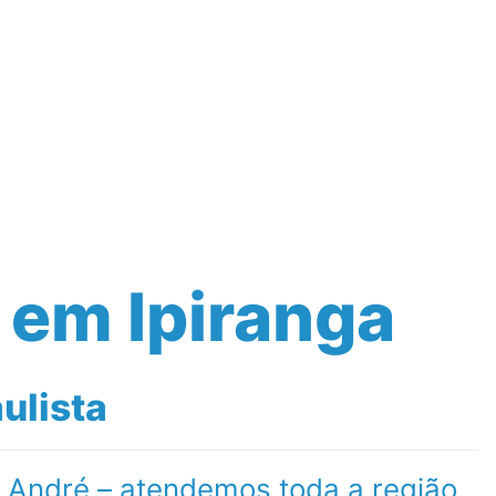
Contato
 em Ipiranga
ulista
o André – atendemos toda a região