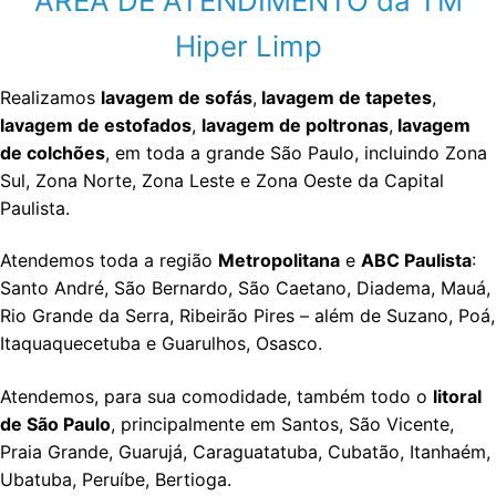
ÁREA DE ATENDIMENTO da TM
Hiper Limp
Realizamos
lavagem de sofás
,
lavagem de tapetes
,
lavagem de estofados
,
lavagem de poltronas
,
lavagem
de colchões
, em toda a grande São Paulo, incluindo Zona
Sul, Zona Norte, Zona Leste e Zona Oeste da Capital
Paulista.
Atendemos toda a região
Metropolitana
e
ABC Paulista
:
Santo André, São Bernardo, São Caetano, Diadema, Mauá,
Rio Grande da Serra, Ribeirão Pires – além de Suzano, Poá,
Itaquaquecetuba e Guarulhos, Osasco.
Atendemos, para sua comodidade, também todo o
litoral
de São Paulo
, principalmente em Santos, São Vicente,
Praia Grande, Guarujá, Caraguatatuba, Cubatão, Itanhaém,
Ubatuba, Peruíbe, Bertioga.