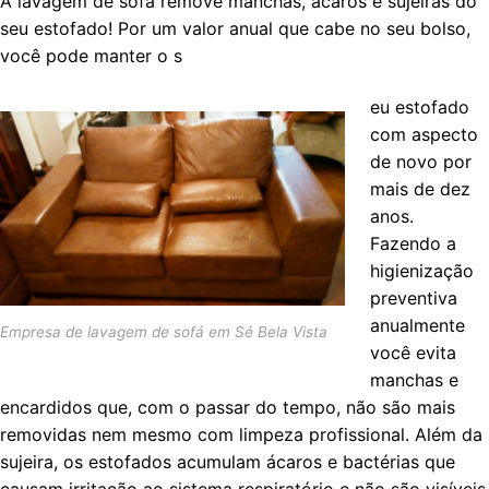
A lavagem de sofá remove manchas, ácaros e sujeiras do
seu estofado! Por um valor anual que cabe no seu bolso,
você pode manter o s
eu estofado
com aspecto
de novo por
mais de dez
anos.
Fazendo a
higienização
preventiva
anualmente
Empresa de lavagem de sofá em Sé Bela Vista
você evita
manchas e
encardidos que, com o passar do tempo, não são mais
removidas nem mesmo com limpeza profissional. Além da
sujeira, os estofados acumulam ácaros e bactérias que