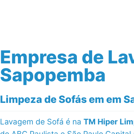
Início
Serviços
Empresa de La
Sapopemba
Limpeza de Sofás em em Sa
Lavagem de Sofá é na
TM Hiper Lim
do ABC Paulista e São Paulo Capit