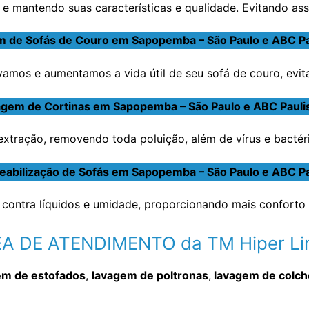
e mantendo suas características e qualidade. Evitando ass
 de Sofás de Couro em Sapopemba – São Paulo e ABC Pa
amos e aumentamos a vida útil de seu sofá de couro, evit
gem de Cortinas em Sapopemba – São Paulo e ABC Pauli
tração, removendo toda poluição, além de vírus e bactéria
abilização de Sofás em Sapopemba – São Paulo e ABC Pa
contra líquidos e umidade, proporcionando mais conforto 
A DE ATENDIMENTO da TM Hiper L
em de estofados
,
lavagem de poltronas
,
lavagem de colc