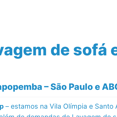
Serviços Realizados
Empresa
Blog
vagem de sofá
popemba – São Paulo e ABC
p
– estamos na Vila Olímpia e Santo
al além de demandas de Lavagem de 