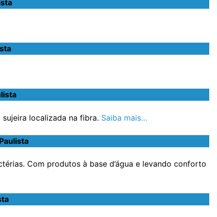
sta
sta
lista
ujeira localizada na fibra.
Saiba mais…
aulista
ctérias. Com produtos à base d’água e levando conforto
sta