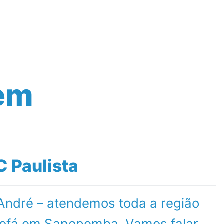
Contato
 em
 Paulista
 André – atendemos toda a região
sofá em Sapopemba. Vamos falar