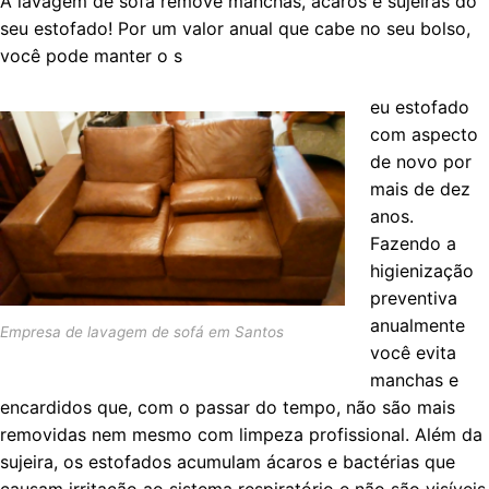
A lavagem de sofá remove manchas, ácaros e sujeiras do
seu estofado! Por um valor anual que cabe no seu bolso,
você pode manter o s
eu estofado
com aspecto
de novo por
mais de dez
anos.
Fazendo a
higienização
preventiva
anualmente
Empresa de lavagem de sofá em Santos
você evita
manchas e
encardidos que, com o passar do tempo, não são mais
removidas nem mesmo com limpeza profissional. Além da
sujeira, os estofados acumulam ácaros e bactérias que