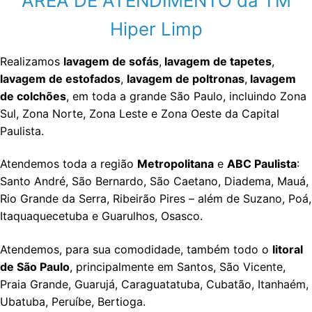
ÁREA DE ATENDIMENTO da TM
Hiper Limp
Realizamos
lavagem de sofás
,
lavagem de tapetes
,
lavagem de estofados
,
lavagem de poltronas
,
lavagem
de colchões
, em toda a grande São Paulo, incluindo Zona
Sul, Zona Norte, Zona Leste e Zona Oeste da Capital
Paulista.
Atendemos toda a região
Metropolitana
e
ABC Paulista
:
Santo André, São Bernardo, São Caetano, Diadema, Mauá,
Rio Grande da Serra, Ribeirão Pires – além de Suzano, Poá,
Itaquaquecetuba e Guarulhos, Osasco.
Atendemos, para sua comodidade, também todo o
litoral
de São Paulo
, principalmente em Santos, São Vicente,
Praia Grande, Guarujá, Caraguatatuba, Cubatão, Itanhaém,
Ubatuba, Peruíbe, Bertioga.