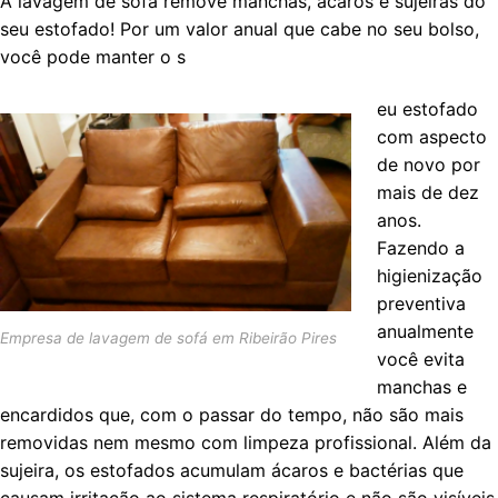
A lavagem de sofá remove manchas, ácaros e sujeiras do
seu estofado! Por um valor anual que cabe no seu bolso,
você pode manter o s
eu estofado
com aspecto
de novo por
mais de dez
anos.
Fazendo a
higienização
preventiva
anualmente
Empresa de lavagem de sofá em Ribeirão Pires
você evita
manchas e
encardidos que, com o passar do tempo, não são mais
removidas nem mesmo com limpeza profissional. Além da
sujeira, os estofados acumulam ácaros e bactérias que