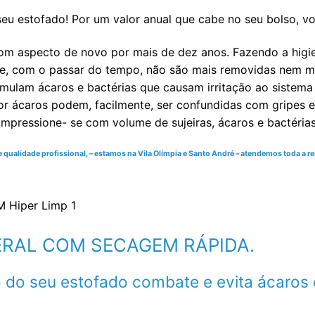
eu estofado! Por um valor anual que cabe no seu bolso, v
om aspecto de novo por mais de dez anos. Fazendo a higi
e, com o passar do tempo, não são mais removidas nem mes
ulam ácaros e bactérias que causam irritação ao sistema re
r ácaros podem, facilmente, ser confundidas com gripes e 
impressione- se com volume de sujeiras, ácaros e bactéria
ualidade profissional, – estamos na Vila Olímpia e Santo André – atendemos toda a reg
 GERAL COM SECAGEM RÁPIDA.
 do seu estofado combate e evita ácaros 