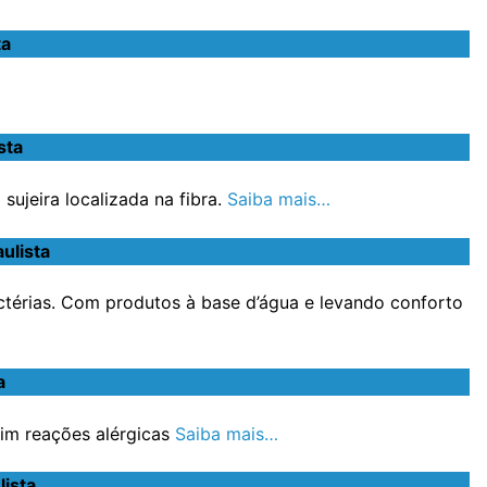
ta
sta
ujeira localizada na fibra.
Saiba mais…
ulista
ctérias. Com produtos à base d’água e levando conforto
a
im reações alérgicas
Saiba mais…
ista