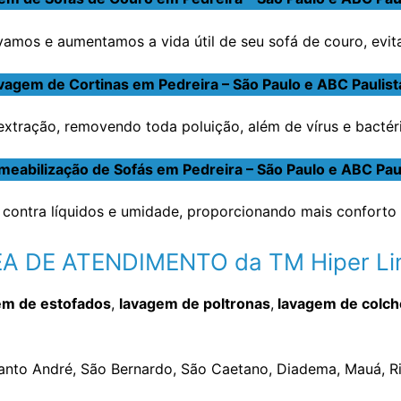
amos e aumentamos a vida útil de seu sofá de couro, evit
vagem de Cortinas em Pedreira – São Paulo e ABC Paulist
tração, removendo toda poluição, além de vírus e bactéria
eabilização de Sofás em Pedreira – São Paulo e ABC Pau
contra líquidos e umidade, proporcionando mais conforto 
A DE ATENDIMENTO da TM Hiper L
em de estofados
,
lavagem de poltronas
,
lavagem de colc
Santo André, São Bernardo, São Caetano, Diadema, Mauá, Ri