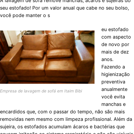
A lavagem de sofá remove manchas, ácaros e sujeiras do
seu estofado! Por um valor anual que cabe no seu bolso,
você pode manter o s
eu estofado
com aspecto
de novo por
mais de dez
anos.
Fazendo a
higienização
preventiva
anualmente
Empresa de lavagem de sofá em Itaim Bibi
você evita
manchas e
encardidos que, com o passar do tempo, não são mais
removidas nem mesmo com limpeza profissional. Além da
sujeira, os estofados acumulam ácaros e bactérias que