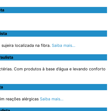
ta
ista
ujeira localizada na fibra.
Saiba mais…
aulista
ctérias. Com produtos à base d’água e levando conforto
ta
im reações alérgicas
Saiba mais…
lista