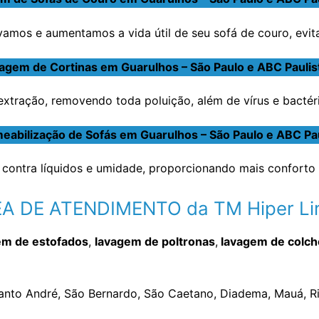
amos e aumentamos a vida útil de seu sofá de couro, evit
agem de Cortinas em Guarulhos – São Paulo e ABC Paulis
tração, removendo toda poluição, além de vírus e bactéria
eabilização de Sofás em Guarulhos – São Paulo e ABC Pau
contra líquidos e umidade, proporcionando mais conforto 
A DE ATENDIMENTO da TM Hiper L
em de estofados
,
lavagem de poltronas
,
lavagem de colc
Santo André, São Bernardo, São Caetano, Diadema, Mauá, Ri