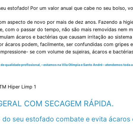
eu estofado! Por um valor anual que cabe no seu bolso, v
om aspecto de novo por mais de dez anos. Fazendo a higi
e, com o passar do tempo, não são mais removidas nem mes
ulam ácaros e bactérias que causam irritação ao sistema re
r ácaros podem, facilmente, ser confundidas com gripes e 
impressione- se com volume de sujeiras, ácaros e bactéria
 qualidade profissional, – estamos na Vila Olímpia e Santo André – atendemos toda a r
M GERAL COM SECAGEM RÁPIDA.
 do seu estofado combate e evita ácaros 