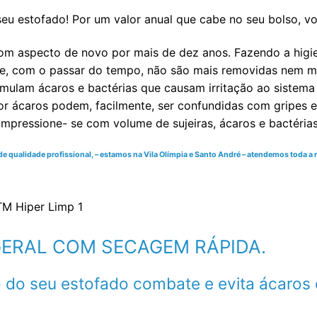
eu estofado! Por um valor anual que cabe no seu bolso, v
om aspecto de novo por mais de dez anos. Fazendo a higi
e, com o passar do tempo, não são mais removidas nem mes
ulam ácaros e bactérias que causam irritação ao sistema re
r ácaros podem, facilmente, ser confundidas com gripes e 
impressione- se com volume de sujeiras, ácaros e bactéria
qualidade profissional, – estamos na Vila Olímpia e Santo André – atendemos toda a re
 GERAL COM SECAGEM RÁPIDA.
 do seu estofado combate e evita ácaros 