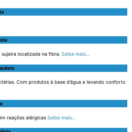
ta
sta
ujeira localizada na fibra.
Saiba mais…
ulista
ctérias. Com produtos à base d’água e levando conforto
a
im reações alérgicas
Saiba mais…
lista