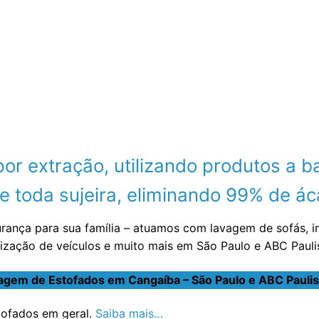
 extração, utilizando produtos a ba
 toda sujeira, eliminando 99% de áca
urança para sua família – atuamos com lavagem de sofás, 
nização de veículos e muito mais em São Paulo e ABC Paul
agem de Estofados em Cangaíba – São Paulo e ABC Paulis
stofados em geral.
Saiba mais…