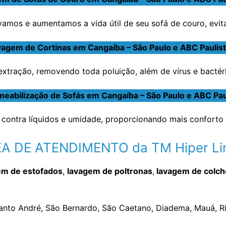
amos e aumentamos a vida útil de seu sofá de couro, evit
agem de Cortinas em Cangaíba – São Paulo e ABC Paulis
tração, removendo toda poluição, além de vírus e bactéria
eabilização de Sofás em Cangaíba – São Paulo e ABC Pau
contra líquidos e umidade, proporcionando mais conforto 
A DE ATENDIMENTO da TM Hiper L
em de estofados
,
lavagem de poltronas
,
lavagem de colc
Santo André, São Bernardo, São Caetano, Diadema, Mauá, Ri