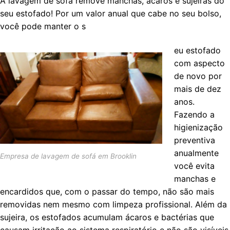
A lavagem de sofá remove manchas, ácaros e sujeiras do
seu estofado! Por um valor anual que cabe no seu bolso,
você pode manter o s
eu estofado
com aspecto
de novo por
mais de dez
anos.
Fazendo a
higienização
preventiva
anualmente
Empresa de lavagem de sofá em Brooklin
você evita
manchas e
encardidos que, com o passar do tempo, não são mais
removidas nem mesmo com limpeza profissional. Além da
sujeira, os estofados acumulam ácaros e bactérias que