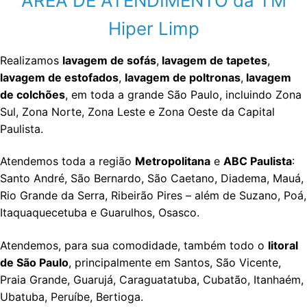
ÁREA DE ATENDIMENTO da TM
Hiper Limp
Realizamos
lavagem de sofás
,
lavagem de tapetes
,
lavagem de estofados
,
lavagem de poltronas
,
lavagem
de colchões
, em toda a grande São Paulo, incluindo Zona
Sul, Zona Norte, Zona Leste e Zona Oeste da Capital
Paulista.
Atendemos toda a região
Metropolitana
e
ABC Paulista
:
Santo André, São Bernardo, São Caetano, Diadema, Mauá,
Rio Grande da Serra, Ribeirão Pires – além de Suzano, Poá,
Itaquaquecetuba e Guarulhos, Osasco.
Atendemos, para sua comodidade, também todo o
litoral
de São Paulo
, principalmente em Santos, São Vicente,
Praia Grande, Guarujá, Caraguatatuba, Cubatão, Itanhaém,
Ubatuba, Peruíbe, Bertioga.