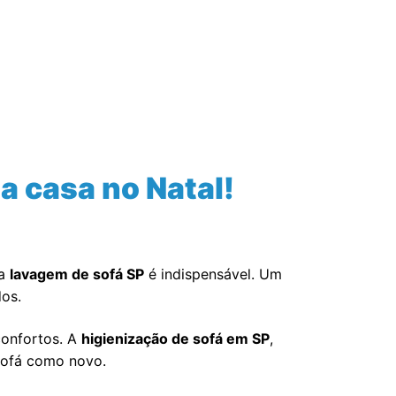
Contato
a casa no Natal!
 a
lavagem de sofá SP
é indispensável. Um
dos.
confortos. A
higienização de sofá em SP
,
sofá como novo.