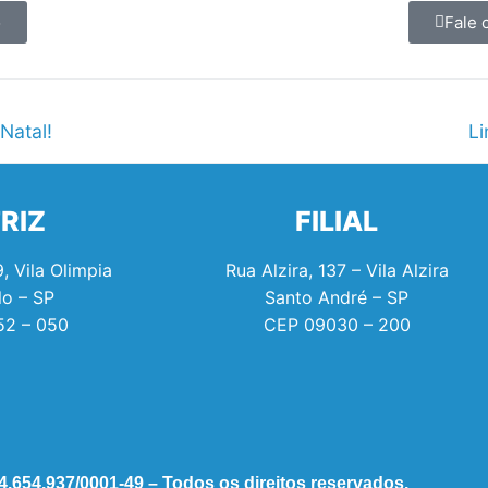
o
Fale 
Natal!
L
RIZ
FILIAL
, Vila Olimpia
Rua Alzira, 137 – Vila Alzira
lo – SP
Santo André – SP
52 – 050
CEP
09030 – 200
.654.937/0001-49 – Todos os direitos reservados.