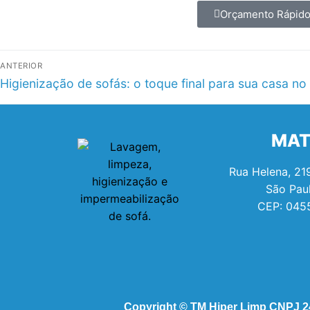
Orçamento Rápid
ANTERIOR
Higienização de sofás: o toque final para sua casa no 
MAT
Rua Helena, 219
São Pau
CEP:
045
Copyright © TM Hiper Limp CNPJ 24