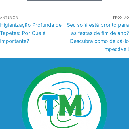
ANTERIOR
PRÓXIMO
Higienização Profunda de
Seu sofá está pronto para
Tapetes: Por Que é
as festas de fim de ano?
Importante?
Descubra como deixá-lo
impecável!