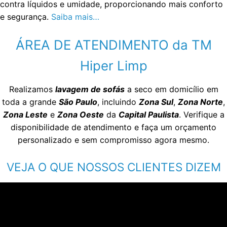
contra líquidos e umidade, proporcionando mais conforto
e segurança.
Saiba mais…
ÁREA DE ATENDIMENTO da TM
Hiper Limp
Realizamos
lavagem de sofás
a seco em domicílio em
toda a grande
São Paulo
, incluindo
Zona Sul
,
Zona Norte
,
Zona Leste
e
Zona Oeste
da
Capital Paulista
. Verifique a
disponibilidade de atendimento e faça um orçamento
personalizado e sem compromisso agora mesmo.
VEJA O QUE NOSSOS CLIENTES DIZEM