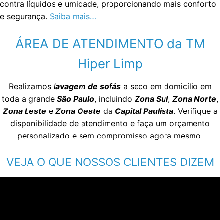
contra líquidos e umidade, proporcionando mais conforto
e segurança.
Saiba mais…
ÁREA DE ATENDIMENTO da TM
Hiper Limp
Realizamos
lavagem de sofás
a seco em domicílio em
toda a grande
São Paulo
, incluindo
Zona Sul
,
Zona Norte
,
Zona Leste
e
Zona Oeste
da
Capital Paulista
. Verifique a
disponibilidade de atendimento e faça um orçamento
personalizado e sem compromisso agora mesmo.
VEJA O QUE NOSSOS CLIENTES DIZEM