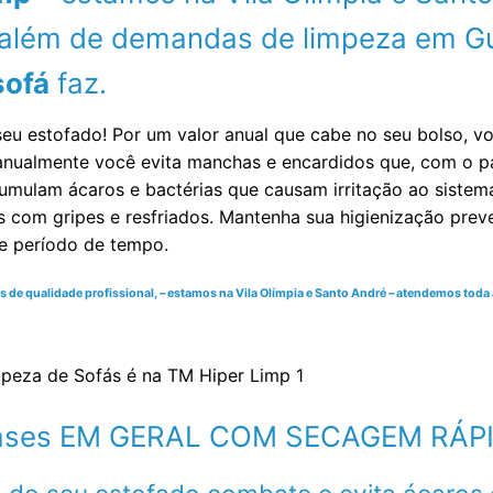
l além de demandas de limpeza em G
sofá
faz.
seu estofado! Por um valor anual que cabe no seu bolso, 
a anualmente você evita manchas e encardidos que, com o
umulam ácaros e bactérias que causam irritação ao sistema r
s com gripes e resfriados. Mantenha sua higienização pre
te período de tempo.
e qualidade profissional, – estamos na Vila Olímpia e Santo André – atendemos toda a 
ases EM GERAL COM SECAGEM RÁPI