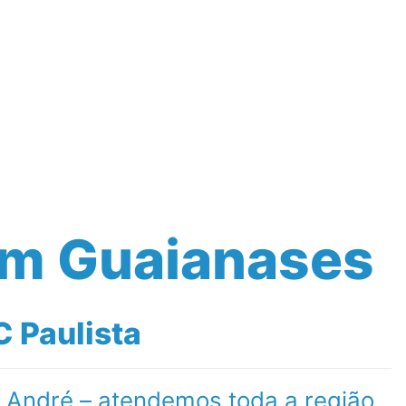
Contato
em Guaianases
 Paulista
o André – atendemos toda a região