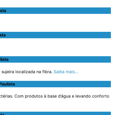
sta
sta
ista
ujeira localizada na fibra.
Saiba mais…
aulista
ctérias. Com produtos à base d’água e levando conforto
ta