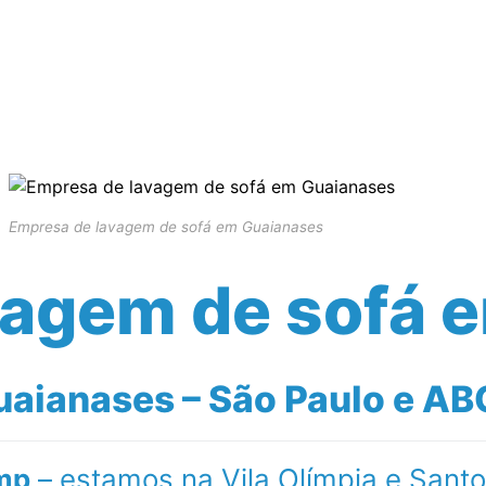
Serviços Realizados
Empresa
Blog
Empresa de lavagem de sofá em Guaianases
vagem de sofá 
aianases – São Paulo e ABC
mp
– estamos na Vila Olímpia e Sant