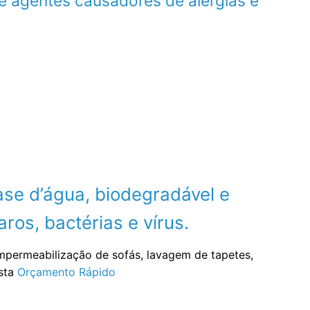
e agentes causadores de alergias e
se d’água, biodegradável e
ros, bactérias e vírus.
impermeabilização de sofás, lavagem de tapetes,
ista
Orçamento Rápido