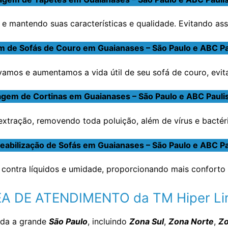
e mantendo suas características e qualidade. Evitando ass
 de Sofás de Couro em Guaianases – São Paulo e ABC Pa
amos e aumentamos a vida útil de seu sofá de couro, evit
gem de Cortinas em Guaianases – São Paulo e ABC Pauli
tração, removendo toda poluição, além de vírus e bactéria
abilização de Sofás em Guaianases – São Paulo e ABC Pa
contra líquidos e umidade, proporcionando mais conforto 
A DE ATENDIMENTO da TM Hiper L
oda a grande
São Paulo
, incluindo
Zona Sul
,
Zona Norte
,
Zo