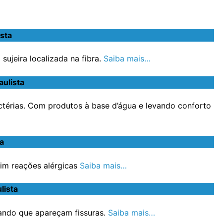
sta
ujeira localizada na fibra.
Saiba mais…
ulista
ctérias. Com produtos à base d’água e levando conforto
a
im reações alérgicas
Saiba mais…
lista
ando que apareçam fissuras.
Saiba mais…