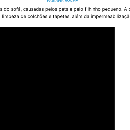
FABIANA ROCHA
as do sofá, causadas pelos pets e pelo filhinho pequeno. 
a limpeza de colchões e tapetes, além da impermeabilizaçã