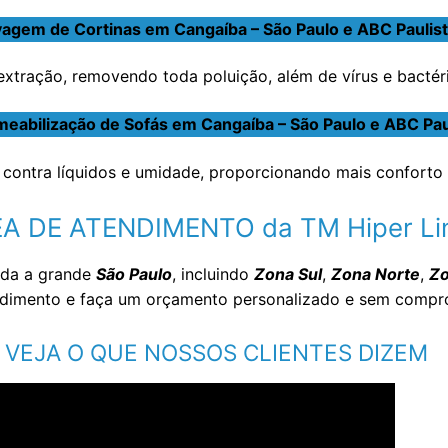
agem de Cortinas em Cangaíba – São Paulo e ABC Paulis
tração, removendo toda poluição, além de vírus e bactéria
eabilização de Sofás em Cangaíba – São Paulo e ABC Pau
contra líquidos e umidade, proporcionando mais conforto 
A DE ATENDIMENTO da TM Hiper L
oda a grande
São Paulo
, incluindo
Zona Sul
,
Zona Norte
,
Zo
endimento e faça um orçamento personalizado e sem comp
VEJA O QUE NOSSOS CLIENTES DIZEM