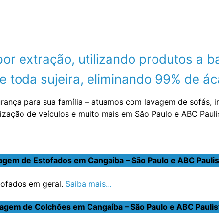
 extração, utilizando produtos a ba
 toda sujeira, eliminando 99% de áca
urança para sua família – atuamos com lavagem de sofás, 
nização de veículos e muito mais em São Paulo e ABC Paul
agem de Estofados em Cangaíba – São Paulo e ABC Paulis
stofados em geral.
Saiba mais…
agem de Colchões em Cangaíba – São Paulo e ABC Paulis