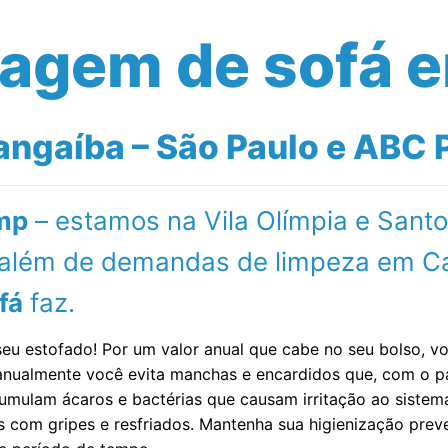
vagem de sofá 
ngaíba – São Paulo e ABC P
mp
– estamos na Vila Olímpia e Sant
l além de demandas de limpeza em Ca
fá
faz.
seu estofado! Por um valor anual que cabe no seu bolso, 
a anualmente você evita manchas e encardidos que, com o
umulam ácaros e bactérias que causam irritação ao sistema r
s com gripes e resfriados. Mantenha sua higienização pre