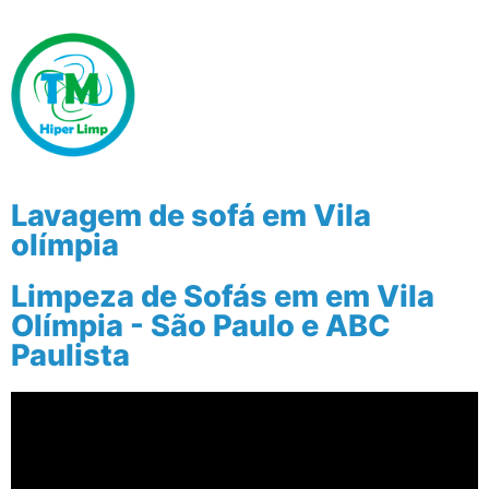
Lavagem de sofá em Vila
olímpia
Limpeza de Sofás em em Vila
Olímpia - São Paulo e ABC
Paulista