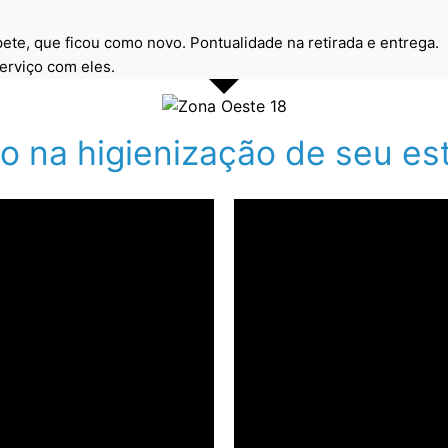
ete, que ficou como novo. Pontualidade na retirada e entrega.
erviço com eles.
mo na higienização de seu es