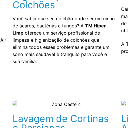
Colchões
Can
ma
Você sabia que seu colchão pode ser um ninho
de
de ácaros, bactérias e fungos? A
TM Hiper
uti
Limp
oferece um serviço profissional de
dar
limpeza e higienização de colchões que
A
elimina todos esses problemas e garante um
pro
sono mais saudável e tranquilo para você e
sua família.
a
Lavagem de Cortinas
L
e Persianas
A