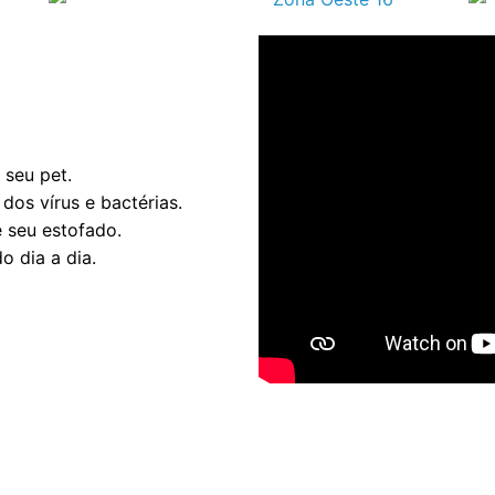
vagem e
ofás!
 seu pet.
dos vírus e bactérias.
 seu estofado.
o dia a dia.
armente ajuda a
s e manchas,
igienizado. Isso
contribui para um
indo alergias e