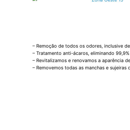
Benefícios da la
higienização de s
– Remoção de todos os odores, inclusive de
– Tratamento anti-ácaros, eliminando 99,9% 
– Revitalizamos e renovamos a aparência de
– ⁠Removemos todas as manchas e sujeiras d
Fazer a lavagem de sofá regul
remover sujeira, poeira, ácaro
mantendo o ambiente limpo e h
prolonga a vida útil do sofá e 
ambiente mais saudável, reduz