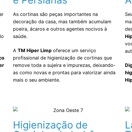
ar
As cortinas são peças importantes na
Se
decoração da casa, mas também acumulam
ma
poeira, ácaros e outros agentes nocivos à
de
do
saúde.
Hi
voc
A
TM Hiper Limp
oferece um serviço
au
co
profissional de higienização de cortinas que
er
remove toda a sujeira e impurezas, deixando-
Di
as como novas e prontas para valorizar ainda
hi
mais o seu ambiente.
Hi
Higienização de
L