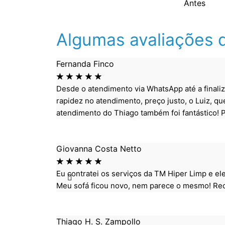
Antes
Algumas avaliações d
Fernanda Finco
☆
☆
☆
☆
☆
Desde o atendimento via WhatsApp até a finali
rapidez no atendimento, preço justo, o Luiz, qu
atendimento do Thiago também foi fantástico! P
Giovanna Costa Netto
☆
☆
☆
☆
☆
Eu contratei os serviços da TM Hiper Limp e el
Meu sofá ficou novo, nem parece o mesmo! Reco
Thiago H. S. Zampollo